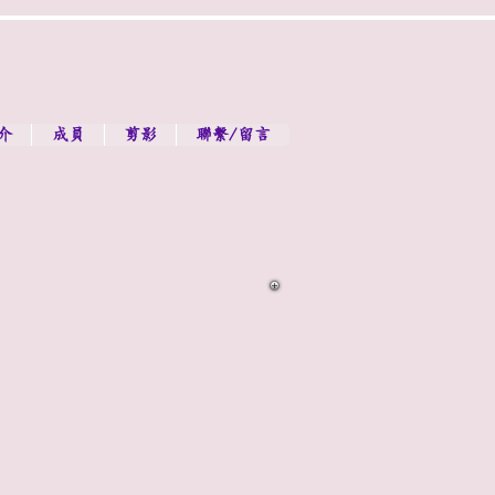
介
成員
剪影
聯繫/留言