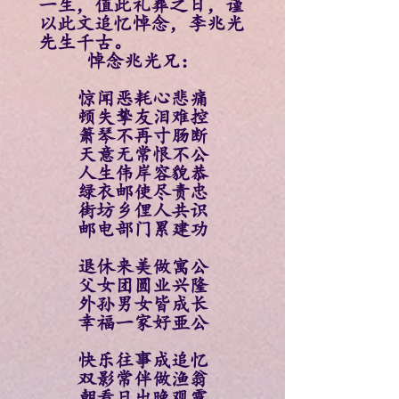
一生，值此礼葬之日，谨
以此文追忆悼念，李兆光
先生千古。
悼念兆光兄：
惊闻恶耗心悲痛
顿失挚友泪难控
箫琴不再寸肠断
天意无常恨不公
人生伟岸容貌恭
绿衣邮使尽责忠
街坊乡俚人共识
邮电部门累建功
退休来美做寓公
父女团圆业兴隆
外孙男女皆成长
幸福一家好亜公
快乐往事成追忆
双影常伴做渔翁
朝看日出晚观霞