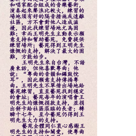
和唱家配合組成的音樂藝術，
演奏起來聲浪比較大，練習的
場地須有好的隔音措施或遠離
社區，方不會對他人造成滋
擾，因此找練習場地尤為困
難；幸而王明先生主動表示願
意支持和幫助藝苑，免費提供
練習場所；藝苑得到王明先生
慷慨的支持，解決了最大的困
難，方能始步。
王明先生來自台灣，不諳
廣東話，但他喜歡粵曲；他
說：“粵曲的音韻和鑼鼓悅
耳”，因此願意支持傳揚粵
曲。王明先生不單借出場地給
藝苑練習，直至藝苑找到穩定
的會址；藝苑每年的演唱會王
明先生均慷慨捐款支持，並捐
出餅卡給社區蒞臨的長者；轉
瞬十七年，至今藝苑仍得到王
明先生大力的支持。
藝苑全體同仁衷心感謝王
明先生的支持和關愛，使粵曲