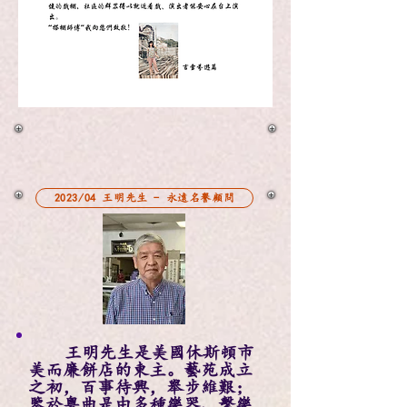
2023/04 王明先生 - 永遠名譽顧問
王明先生是美國休斯頓市
美而廉餅店的東主。藝苑成立
之初，百事待興，舉步維艱；
鑒於粵曲是由多種樂器、擊樂