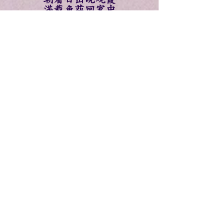
滿载鱼获回家中
天生其才赋品聪
箫笛琴技皆精通
笛子吹出百乌鸣
秦琴弹出恒古风
休城艺坛无人比
美京侨社誉亦红
箫笛吹尽悲欢曲
人生尝遍苦与甜
此生有幸曾与共
五音奏和乐无穷
琵琶一曲送君别
胡琴声嘶道别离
焚香三柱当天拜
叩首泣诵祭良朋
愿君天堂享极乐
瑶池欢歌舞天宫
徐松焕泣诵
2022.3.14.
憶故人